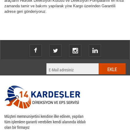
araçların Hidrolik Direksiyon Kutusu ve Direksiyon Pompalarını en kısa
zamanda tamir ve bakımı yapılarak yine Kargo üzerinden Garantili
adrese geri gönderiyoruz.
twitter
instagram
Müşteri memnuniyetini kendine ilke edinen, yapılan
tüm işlemlere garanti verebilen kendi alanında iddalı
olan bir firmayız