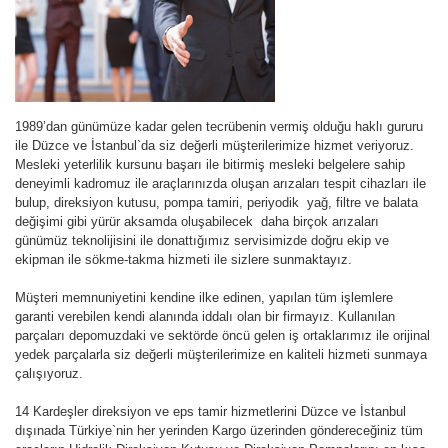
1989’dan günümüze kadar gelen tecrübenin vermiş olduğu haklı gururu
ile Düzce ve İstanbul`da siz değerli müşterilerimize hizmet veriyoruz.
Mesleki yeterlilik kursunu başarı ile bitirmiş mesleki belgelere sahip
deneyimli kadromuz ile araçlarınızda oluşan arızaları tespit cihazları ile
bulup, direksiyon kutusu, pompa tamiri, periyodik yağ, filtre ve balata
değişimi gibi yürür aksamda oluşabilecek daha birçok arızaları
günümüz teknolijisini ile donattığımız servisimizde doğru ekip ve
ekipman ile sökme-takma hizmeti ile sizlere sunmaktayız.
Müşteri memnuniyetini kendine ilke edinen, yapılan tüm işlemlere
garanti verebilen kendi alanında iddalı olan bir firmayız. Kullanılan
parçaları depomuzdaki ve sektörde öncü gelen iş ortaklarımız ile orijinal
yedek parçalarla siz değerli müşterilerimize en kaliteli hizmeti sunmaya
çalışıyoruz.
14 Kardeşler direksiyon ve eps tamir hizmetlerini Düzce ve İstanbul
dışınada Türkiye`nin her yerinden Kargo üzerinden göndereceğiniz tüm