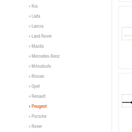
» Kıa
» Lada
» Lancıa
» Land Rover
» Mazda
» Mercedes-Benz
» Mıtsubıshı
» Nissan
» Opel
» Renault
» Peugeot
» Porsche
» Rover