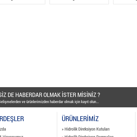
SİZ DE HABERDAR OLMAK İSTER MİSİNİZ ?
elişmelerden ve ürünlerimizden haberdar olmak için kayıt olun...
ARDEŞLER
ÜRÜNLERİMİZ
ızda
» Hidrolik Direksiyon Kutuları
 & Visyonumuz
» Hidrolik Direksiyon Pompaları