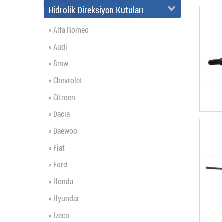
Hidrolik Direksiyon Kutuları
» Alfa Romeo
» Audi
» Bmw
» Chevrolet
» Citroen
» Dacia
» Daewoo
» Fiat
» Ford
» Honda
» Hyundaı
» Iveco