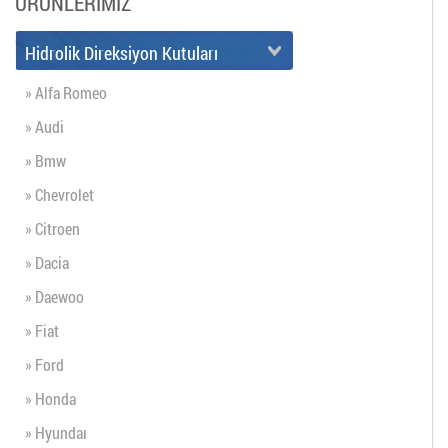
ÜRÜNLERİMİZ
Hidrolik Direksiyon Kutuları
» Alfa Romeo
» Audi
» Bmw
» Chevrolet
» Citroen
» Dacia
» Daewoo
» Fiat
» Ford
» Honda
» Hyundaı