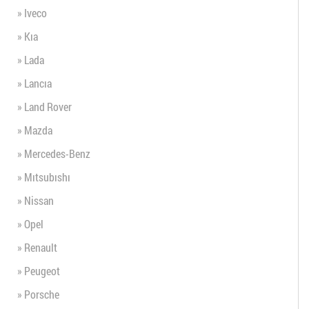
» Iveco
» Kıa
» Lada
» Lancıa
» Land Rover
» Mazda
» Mercedes-Benz
» Mıtsubıshı
» Nissan
» Opel
» Renault
» Peugeot
» Porsche