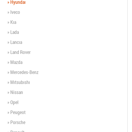
» Hyundaı
» Iveco
» Kıa
» Lada
» Lancıa
» Land Rover
» Mazda
» Mercedes-Benz
» Mıtsubıshı
» Nissan
» Opel
» Peugeot
» Porsche